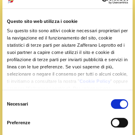
Ingredienti
Questo sito web utilizza i cookie
Su questo sito sono attivi cookie necessari proprietari per
la navigazione ed il funzionamento del sito, cookie
1 mela
statistici di terze parti per aiutare Zafferano Leprotto ed i
1 pera
suoi partner a capire come utilizzi il sito e cookie di
1 banana
profilazione di terze parti per inviarti pubblicità e servizi in
100 g. di farina bianca
linea con le tue preferenze. Se vuoi saperne di più,
1 uovo
selezionare o negare il consenso per tutti o alcuni cookie,
1 bustina di zafferano
ti invitiamo a consultare la nostra "
Cookie Policy
" oppure
zucchero a velo
premere "Seleziona i cookies". Per un'esperienza
olio per friggere
migliore ti consigliamo di premere "Accetta tutti".
Selezione
Necessari
del
consenso
Preparazione
Preferenze
Pelate la mela e la pera, dividetele in quarti ed