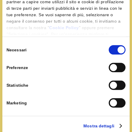
partner a capire come utilizzi il sito e cookie di profilazione
di terze parti per inviarti pubblicità e servizi in linea con le
Condividi la ricetta
tue preferenze. Se vuoi saperne di più, selezionare o
negare il consenso per tutti o alcuni cookie, ti invitiamo a
consultare la nostra "
Cookie Policy
" oppure premere
"Seleziona i cookies". Per un'esperienza migliore ti
consigliamo di premere "Accetta tutti".
Selezione
Ingredienti
Necessari
del
consenso
90 g di miele di Arancio e Zafferano Leprotto o 5 g
Preferenze
di miele e ½
Bustina di Zafferano Leprotto
Statistiche
400 ml di panna fresca
4 uova (tuorli medi)
q.b. #zucchero di canna
Marketing
Preparazione
Mostra dettagli