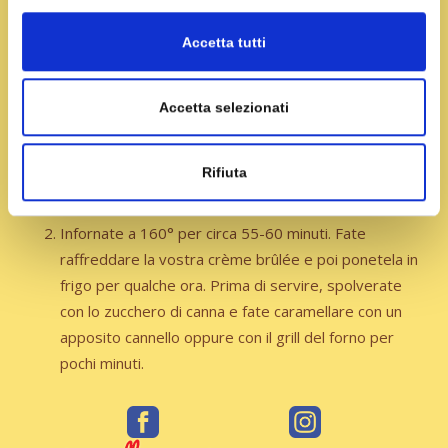
Sbattete i tuorli con il miele allo Zafferano fino a
Accetta tutti
renderli chiari e spumosi. Scaldate la panna e
appena inizia a sobbollire unite la crema di tuorli e
Accetta selezionati
mescolate. Versate la crema ottenuta in 4 cocottine
e posizionatele sopra una teglia riempita con un
poco di acqua (per ottenere la classica cottura a
Rifiuta
bagnomaria).
Infornate a 160° per circa 55-60 minuti. Fate
raffreddare la vostra crème brûlée e poi ponetela in
frigo per qualche ora. Prima di servire, spolverate
con lo zucchero di canna e fate caramellare con un
apposito cannello oppure con il grill del forno per
pochi minuti.