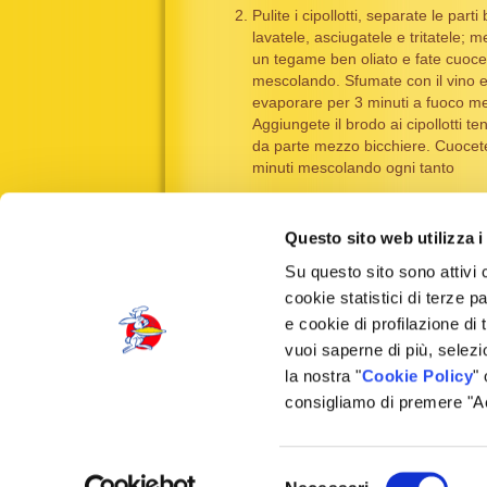
Pulite i cipollotti, separate le parti
lavatele, asciugatele e tritatele; me
un tegame ben oliato e fate cuoce
mescolando. Sfumate con il vino e
evaporare per 3 minuti a fuoco me
Aggiungete il brodo ai cipollotti t
da parte mezzo bicchiere. Cuocet
minuti mescolando ogni tanto
Nel brodo rimasto sciogliete lo za
versate in un tegame aggiungendo
Questo sito web utilizza i
fecola e cuocete per 1 minuto. Traf
salsa in una ciotola, insaporite con
Su questo sito sono attivi 
cipollina tagliata a pezzetti. <br />
cookie statistici di terze p
salsa calda per accompagnare car
e cookie di profilazione di 
zucchine, gambi di sedano bianch
vuoi saperne di più, selezi
spicchi di finocchi a crudo.
la nostra "
Cookie Policy
"
consigliamo di premere "Acc
Bonetti Spa
- Via delle Forze Armate 320, 20152 
Selezione
Mappa dei contenuti
-
Privacy Policy
-
Cookie Poli