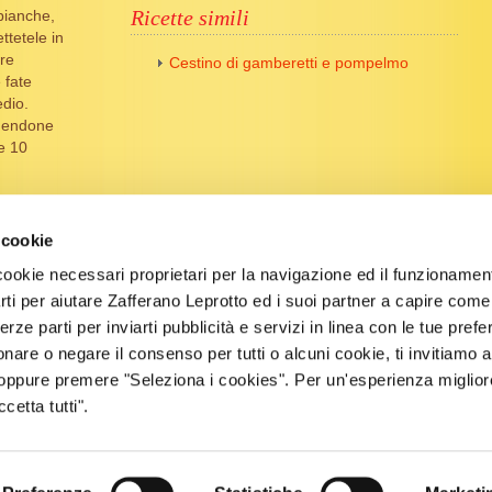
Ricette simili
 bianche,
ttetele in
re
Cestino di gamberetti e pompelmo
 fate
dio.
enendone
e 10
fferano e
 la
 cookie
erite la
 l'erba
cookie necessari proprietari per la navigazione ed il funzionament
Servita la
arti per aiutare Zafferano Leprotto ed i suoi partner a capire come ut
ote,
terze parti per inviarti pubblicità e servizi in linea con le tue pref
i e
onare o negare il consenso per tutti o alcuni cookie, ti invitiamo 
 oppure premere "Seleziona i cookies". Per un'esperienza migliore
etta tutti".
Milano (MI) - tel: +39 02 4562082 - fax: +39 02 48910769 - P IVA 00720320159
cy
-
Termini e condizioni