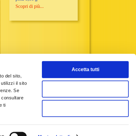
Scopri di più...
Accetta tutti
o del sito,
ilizzi il sito
Accetta selezionati
erenze. Se
a consultare
 ti
Rifiuta