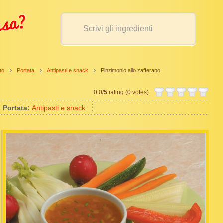
to
Portata
Antipasti e snack
Pinzimonio allo zafferano
0.0/
5
rating (0 votes)
Portata:
Antipasti e snack