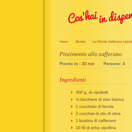
Home
Ricette
Le Ricette Zafferano Leprot
Pinzimonio allo zafferano
Pronto in :
30 min
Persone:
4
Ingredienti
300 g. di cipollotti
½ bicchiere di vino bianco
1 cucchiaio di fecola
2 cucchiai di olio di oliva
1 bustina di zafferano
10 fili di erba cipollina