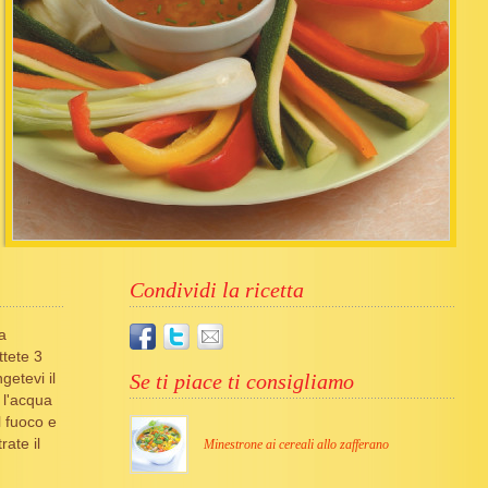
Condividi la ricetta
a
tete 3
getevi il
Se ti piace ti consigliamo
 l'acqua
l fuoco e
rate il
Minestrone ai cereali allo zafferano