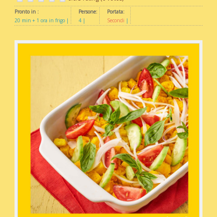
Pronto in :
Persone:
Portata:
20 min + 1 ora in frigo
4
Secondi