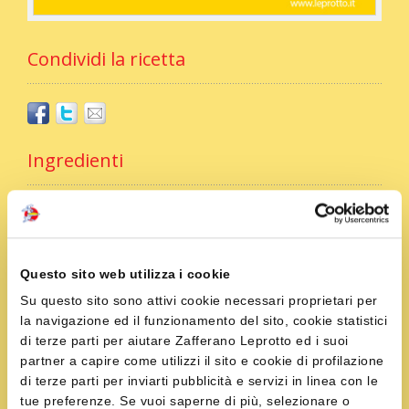
Condividi la ricetta
Ingredienti
2 bustine di Zafferano Leprotto da 0,16 g
400 g di pane toscano raffermo
3 pomodori
Questo sito web utilizza i cookie
1 cetriolo
Su questo sito sono attivi cookie necessari proprietari per
1 cipolla rossa
la navigazione ed il funzionamento del sito, cookie statistici
2-3 cimette basilico
di terze parti per aiutare Zafferano Leprotto ed i suoi
3 cucchiai di aceto di vino bianco
partner a capire come utilizzi il sito e cookie di profilazione
olio extravergine di oliva q.b.
di terze parti per inviarti pubblicità e servizi in linea con le
tue preferenze. Se vuoi saperne di più, selezionare o
sale e pepe q.b.