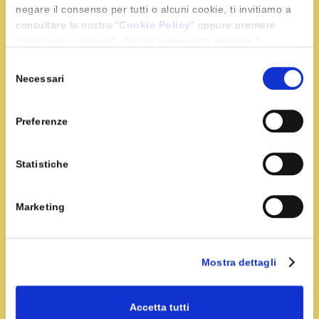
negare il consenso per tutti o alcuni cookie, ti invitiamo a
consultare la nostra "
Cookie Policy
" oppure premere
"Seleziona i cookies". Per un'esperienza migliore ti
Preparazione
consigliamo di premere "Accetta tutti".
Selezione
Necessari
del
Pelate la cipolla e tagliatela a fettine sottili, quindi
consenso
lasciatela in ammollo in una ciotola con acqua e un
Preferenze
cucchiaio di aceto.
Sbucciate il cetriolo aiutandovi con il pelapatate e
Statistiche
tagliatelo a fettine. Lavate i pomodori, mondateli e
riduceteli a pezzetti.
Marketing
In 100 ml di acqua tiepida fate sciogliere 2 bustine
di zafferano, affettate il pane e bagnatelo
nell’acqua. Lasciatelo ammorbidire, spezzettatelo
Mostra dettagli
grossolanamente e trasferitelo in una ciotola.
Accetta tutti
Scolate la cipolla e unitela al pane, aggiungete i