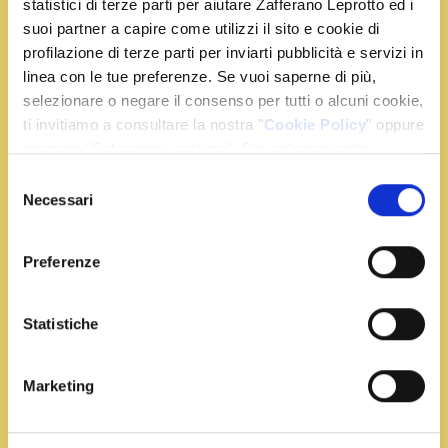
statistici di terze parti per aiutare Zafferano Leprotto ed i
1 foglia di alloro
suoi partner a capire come utilizzi il sito e cookie di
10 g pepe in grani
profilazione di terze parti per inviarti pubblicità e servizi in
3 tuorli d’uovo
linea con le tue preferenze. Se vuoi saperne di più,
3 cucchiai di acqua
selezionare o negare il consenso per tutti o alcuni cookie,
230 g di burro chiarificato
ti invitiamo a consultare la nostra "
Cookie Policy
" oppure
q.b. limone, olio evo, sale e pepe
premere "Seleziona i cookies". Per un'esperienza
migliore ti consigliamo di premere "Accetta tutti".
Selezione
Necessari
del
Preparazione
consenso
Preferenze
Cuocete il polpo in acqua bollente aromatizzata con
limone pepe e alloro per 18 minuti. Fate
raffreddare, condite con olio e rosolate su griglia
Statistiche
rovente. Per la salsa olandese mettete i tuorli e
l’acqua a bagnomaria e iniziate a montare il
Marketing
composto con la frusta.
Portate il burro chiarificato alla temperatura di 40