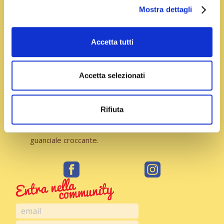
gradi e in una piccola parte amalgamate lo
Mostra dettagli
zafferano. Quando le uova iniziano a gonfiarsi
versate a filo il burro. Aggiungete sale, pepe e il
succo di un quarto di limone, amalgamate e la salsa
Accetta tutti
olandese allo zafferano è ultimata. Quindi tagliate il
guanciale a julienne e fatelo rosolate.
Accetta selezionati
Componete il maritozzo mettendo alla base un po’
di guanciale croccante con la olandese allo
Rifiuta
zafferano, inserite il polpo scaloppato e terminate
cospargendo nuovamente con salsa olandese e
guanciale croccante.