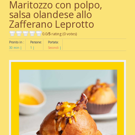
Maritozzo con polpo,
salsa olandese allo
Zafferano Leprotto
0.0/
5
rating (0 votes)
Pronto in :
Persone:
Portata:
30 min
1
Secondi