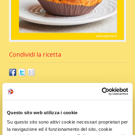
Condividi la ricetta
Ingredienti
2 g di Zafferano
Questo sito web utilizza i cookie
200 g di guanciale croccante
600 g di polpo
Su questo sito sono attivi cookie necessari proprietari per
1 limone
la navigazione ed il funzionamento del sito, cookie