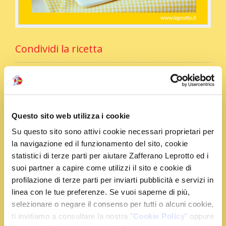
Condividi la ricetta
Ingredienti
Questo sito web utilizza i cookie
Su questo sito sono attivi cookie necessari proprietari per
1 rotolo di pasta sfoglia rettangolare
la navigazione ed il funzionamento del sito, cookie
100 g di formaggio fresco spalmabile
statistici di terze parti per aiutare Zafferano Leprotto ed i
1 cucchiaio di latte
suoi partner a capire come utilizzi il sito e cookie di
1 bustina di Zafferano Leprotto
profilazione di terze parti per inviarti pubblicità e servizi in
100 g di prosciutto cotto
linea con le tue preferenze. Se vuoi saperne di più,
1 uovo
selezionare o negare il consenso per tutti o alcuni cookie,
ti invitiamo a consultare la nostra "
Cookie Policy
" oppure