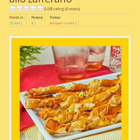
0.0/
5
rating (0 votes)
Pronto in :
Persone:
Portata:
25 min
4
Antipasti e snack