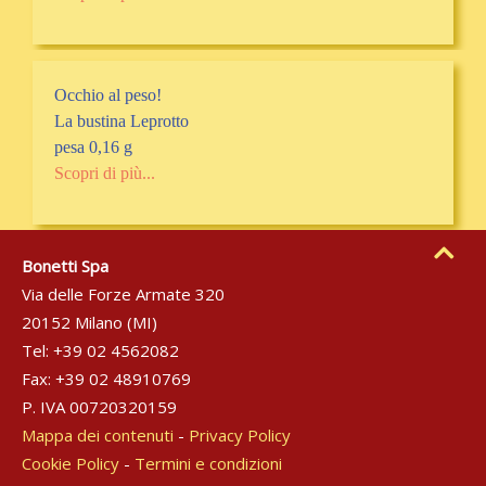
Occhio al peso!
La bustina Leprotto
pesa 0,16 g
Scopri di più...
Bonetti Spa
Via delle Forze Armate 320
20152 Milano (MI)
Tel: +39 02 4562082
Fax: +39 02 48910769
P. IVA 00720320159
Mappa dei contenuti
-
Privacy Policy
Cookie Policy
-
Termini e condizioni