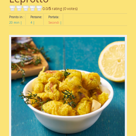
0.0/
5
rating (0 votes)
Pronto in :
Persone:
Portata:
20 min
4
Secondi