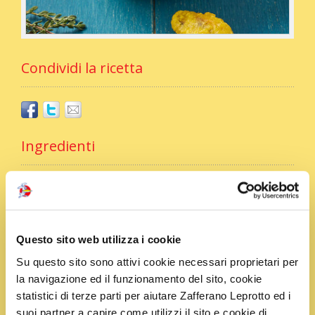
Condividi la ricetta
Ingredienti
1 bustina di Zafferano Leprotto
1 kg di cozze grandi
250 g di farina di riso
Questo sito web utilizza i cookie
1 spicchio di aglio
5-6 gambi di prezzemolo
Su questo sito sono attivi cookie necessari proprietari per
la navigazione ed il funzionamento del sito, cookie
q.b birra ghiacciata, pepe, sale e olio di semi di
statistici di terze parti per aiutare Zafferano Leprotto ed i
arachidi
suoi partner a capire come utilizzi il sito e cookie di