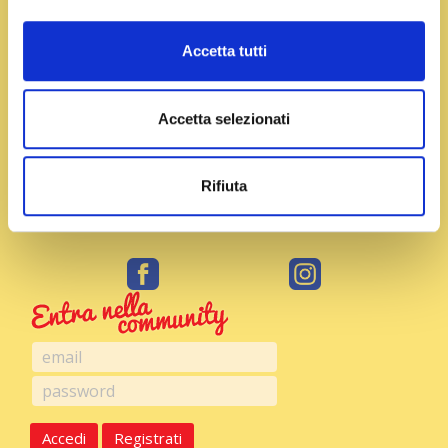
sciolto in poca acqua, un pizzico di pepe e
mescolate bene per amalgamare.
Accetta tutti
Unite la birra quanto basta per ottenere una
pastella decisamente densa. Portate l’olio a
Accetta selezionati
temperatura (circa 180° C) e friggete le cozze per
circa 1 minuto.
Rifiuta
Scolate su carta da cucina e salate solo al momento
di servire. Consumatele calde e croccanti.
Accedi
Registrati