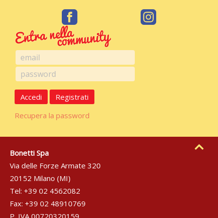
Accedi
Registrati
Recupera la password
Bonetti Spa
Via delle Forze Armate 320
20152 Milano (MI)
Tel: +39 02 4562082
Fax: +39 02 48910769
P. IVA 00720320159