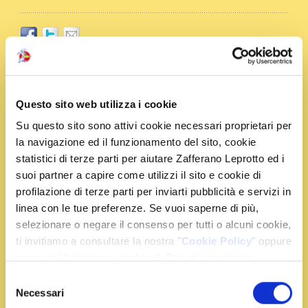
Ingredienti
Questo sito web utilizza i cookie
2 filetti di salmone
Su questo sito sono attivi cookie necessari proprietari per
2 cucchiai di burro
la navigazione ed il funzionamento del sito, cookie
2 cucchiai di farina
statistici di terze parti per aiutare Zafferano Leprotto ed i
500 ml di latte
suoi partner a capire come utilizzi il sito e cookie di
1 bustina di zafferano
profilazione di terze parti per inviarti pubblicità e servizi in
1 gambo di sedano
linea con le tue preferenze. Se vuoi saperne di più,
1 carota
selezionare o negare il consenso per tutti o alcuni cookie,
1 scalogno
ti invitiamo a consultare la nostra "
Cookie Policy
" oppure
1 cipolla
premere "Seleziona i cookies". Per un'esperienza
1 foglia d’alloro
migliore ti consigliamo di premere "Accetta tutti".
Selezione
2 chiodi di garofano
Necessari
del