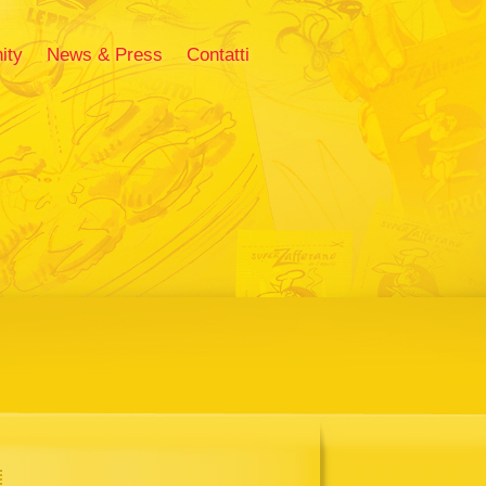
ity
News & Press
Contatti