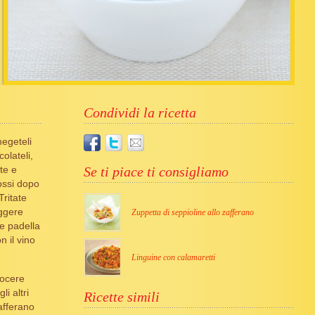
Condividi la ricetta
egeteli
olateli,
te e
Se ti piace ti consigliamo
rossi dopo
Tritate
iggere
Zuppetta di seppioline allo zafferano
de padella
on il vino
Linguine con calamaretti
uocere
li altri
Ricette simili
zafferano