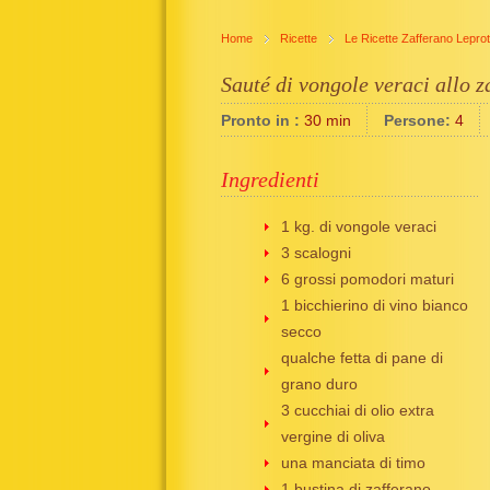
Home
Ricette
Le Ricette Zafferano Leprot
Sauté di vongole veraci allo z
Pronto in :
30 min
Persone:
4
Ingredienti
1 kg. di vongole veraci
3 scalogni
6 grossi pomodori maturi
1 bicchierino di vino bianco
secco
qualche fetta di pane di
grano duro
3 cucchiai di olio extra
vergine di oliva
una manciata di timo
1 bustina di zafferano