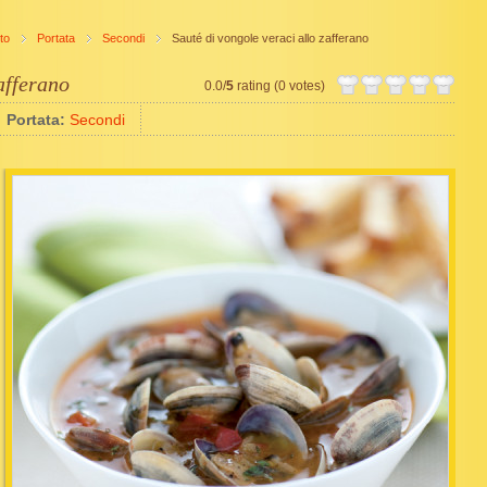
to
Portata
Secondi
Sauté di vongole veraci allo zafferano
afferano
0.0/
5
rating (0 votes)
Portata:
Secondi