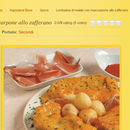
to
Ingredienti Base
Speck
Lombatina di maiale con mascarpone allo zafferano
arpone allo zafferano
0.0/
5
rating (0 votes)
Portata:
Secondi