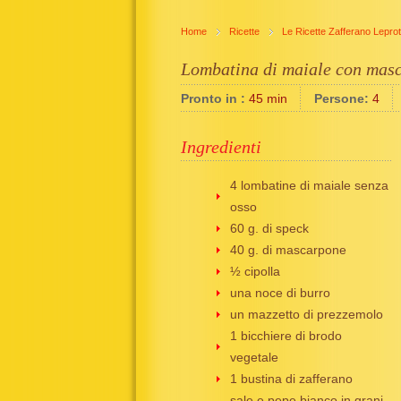
Home
Ricette
Le Ricette Zafferano Leprot
Lombatina di maiale con masc
Pronto in :
45 min
Persone:
4
Ingredienti
4 lombatine di maiale senza
osso
60 g. di speck
40 g. di mascarpone
½ cipolla
una noce di burro
un mazzetto di prezzemolo
1 bicchiere di brodo
vegetale
1 bustina di zafferano
sale e pepe bianco in grani