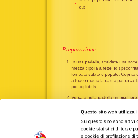
q.b.
Preparazione
In una padella, scaldate una noce 
mezza cipolla a fette, lo speck trita
lombate salate e pepate. Coprite 
a fuoco medio la carne per circa 1
poi toglietela.
Versate nella padella un bicchiere
vegetale, dove avrete sciolto lo za
e unite il mascarpone. Portate a b
Questo sito web utilizza i
frullate con il frullino ad immersio
Su questo sito sono attivi 
Trasferite le lombatine in padella n
cookie statistici di terze p
salsa ancora per un paio di minuti 
e cookie di profilazione di 