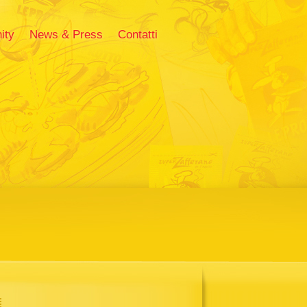
ity
News & Press
Contatti