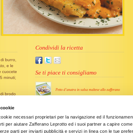
Condividi la ricetta
di burro,
to, e le
e cuocete
Se ti piace ti consigliamo
5 minuti;
Petto d’anatra in salsa maltese allo zafferano
 di brodo
fferano,
ollore e
 cookie
Involtini di vitello al radicchio e zafferano
ne.
cookie necessari proprietari per la navigazione ed il funzionament
ella
arti per aiutare Zafferano Leprotto ed i suoi partner a capire come ut
Ricette simili
per farle
terze parti per inviarti pubblicità e servizi in linea con le tue pref