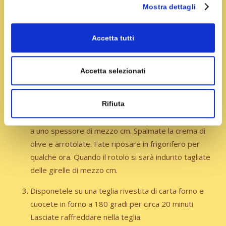
Preparazione
Mostra dettagli
In un frullatore tritate le olive fino a ridurle ad una
Accetta tutti
crema aggiungendo qualche cucchiaio di olio.
Lavorate la farina con il burro morbido, il
parmigiano, lo zafferano e il sale. Aggiungete l’acqua
Accetta selezionati
poco alla volta fino a che non otterrete un impasto
liscio.
Rifiuta
Stendete l’impasto aiutandovi con della carta forno
a uno spessore di mezzo cm. Spalmate la crema di
olive e arrotolate. Fate riposare in frigorifero per
qualche ora. Quando il rotolo si sarà indurito tagliate
delle girelle di mezzo cm.
Disponetele su una teglia rivestita di carta forno e
cuocete in forno a 180 gradi per circa 20 minuti
Lasciate raffreddare nella teglia.