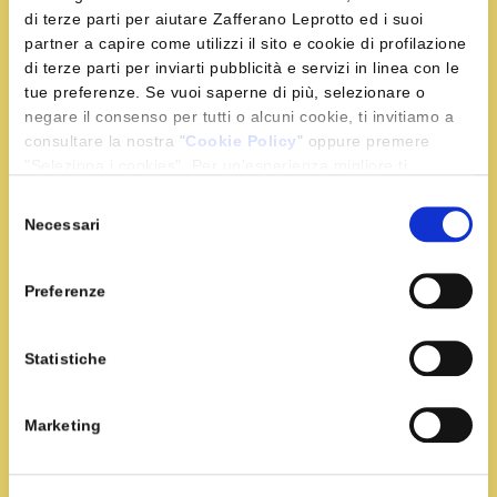
di terze parti per aiutare Zafferano Leprotto ed i suoi
partner a capire come utilizzi il sito e cookie di profilazione
Condividi la ricetta
di terze parti per inviarti pubblicità e servizi in linea con le
tue preferenze. Se vuoi saperne di più, selezionare o
negare il consenso per tutti o alcuni cookie, ti invitiamo a
consultare la nostra "
Cookie Policy
" oppure premere
"Seleziona i cookies". Per un'esperienza migliore ti
Ingredienti
consigliamo di premere "Accetta tutti".
Selezione
Necessari
del
150 g farina
consenso
90 g di burro
Preferenze
45 g di acqua circa
50 g di parmigiano grattugiato
Statistiche
1 bustina di Zafferano Leprotto
70 g di olive nere
q.b Olio, sale
Marketing