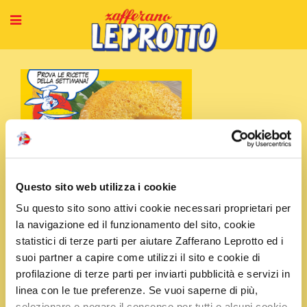
Home
News & Press
Sformatini d’uovo allo Zafferano
Questo sito web utilizza i cookie
Su questo sito sono attivi cookie necessari proprietari per
la navigazione ed il funzionamento del sito, cookie
statistici di terze parti per aiutare Zafferano Leprotto ed i
Sformatini d’uovo allo
suoi partner a capire come utilizzi il sito e cookie di
profilazione di terze parti per inviarti pubblicità e servizi in
Zafferano
linea con le tue preferenze. Se vuoi saperne di più,
selezionare o negare il consenso per tutti o alcuni cookie,