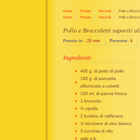
Home
Portata
Secondi
Pollo e Broccol
Home
Portata
Secondi
Pollo e Broccol
Pollo e Broccoletti saporiti a
Pronto in :
25 min
Persone:
4
Ingredienti
400 g. di petto di pollo
100 g. di pancetta
affumicata a cubetti
100 ml. di panna fresca
1 broccolo
½ cipolla
2 bustine di zafferano
½ bicchiere di vino bianco
3 cucchiai di olio
sale q.b.