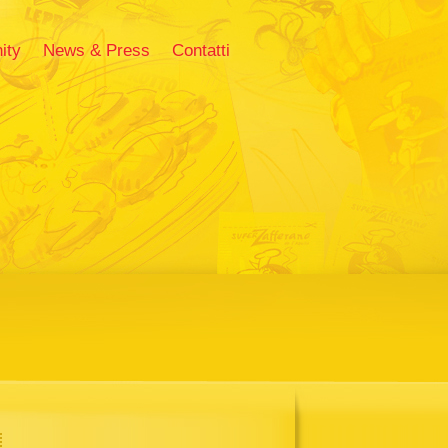
ity
News & Press
Contatti