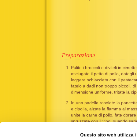
Preparazione
Pulite i broccoli e diviteli in cimett
asciugate il petto di pollo, dategli
leggera schiacciata con il pestaca
fatelo a dadi non troppo piccoli, di
dimensione uniforme, tritate la cipo
In una padella rosolate la pancett
e cipolla, alzate la fiamma al mas
unite la carne di pollo, fate dorar
spruzzate con il vino, quando sar
evaporato salate.
Questo sito web utilizza i