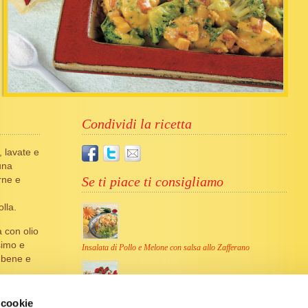
Condividi la ricetta
e, lavate e
 una
rne e
Se ti piace ti consigliamo
lla.
a con olio
simo e
Insalata di Pollo e Melone con salsa allo Zafferano
e bene e
à
Cuscus di Carne
 cookie