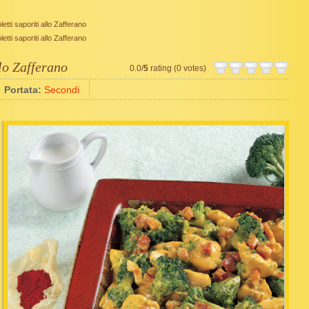
etti saporiti allo Zafferano
etti saporiti allo Zafferano
llo Zafferano
0.0/
5
rating (0 votes)
Portata:
Secondi